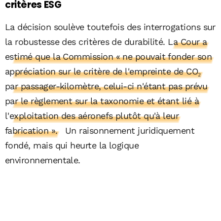
critères ESG
La décision soulève toutefois des interrogations sur
la robustesse des critères de durabilité.
La Cour a
estimé que la Commission « ne pouvait fonder son
appréciation sur le critère de l'empreinte de CO₂
par passager-kilomètre, celui-ci n'étant pas prévu
par le règlement sur la taxonomie et étant lié à
l'exploitation des aéronefs plutôt qu'à leur
fabrication ».
Un raisonnement juridiquement
fondé, mais qui heurte la logique
environnementale.