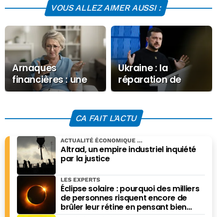
VOUS ALLEZ AIMER AUSSI :
Arnaques
Ukraine : la
financières : une
réparation de
plainte contre
l’oléoduc Droujba
Google, Meta et
ouvre la voie au
Tiktok en France
déblocage du prêt
CA FAIT L'ACTU
européen
ACTUALITÉ ÉCONOMIQUE
Altrad, un empire industriel inquiété
par la justice
LES EXPERTS
Éclipse solaire : pourquoi des milliers
de personnes risquent encore de
brûler leur rétine en pensant bien
faire