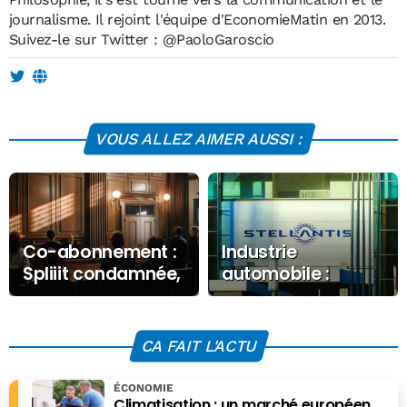
journalisme. Il rejoint l'équipe d'EconomieMatin en 2013.
Suivez-le sur Twitter :
@PaoloGaroscio
VOUS ALLEZ AIMER AUSSI :
Co-abonnement :
Industrie
Spliiit condamnée,
automobile :
et maintenant ?
chômage partiel
imposé à l’usine
Stellantis Poissy
CA FAIT L'ACTU
ÉCONOMIE
Climatisation : un marché européen