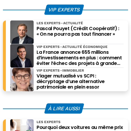
accord
planer le doute
VIP EXPERTS
LES EXPERTS
ACTUALITÉ
Pascal Pouyet (Crédit Coopératif) :
« On ne pourra pas tout financer »
VIP EXPERTS
ACTUALITÉ ÉCONOMIQUE
La France annonce 655 millions
d’investissements en plus : comment
éviter l’échec des projets à grande
échelle ?
VIP EXPERTS
IMMOBILIER
Viager mutualisé vs SCPI :
décryptage d’une alternative
patrimoniale en plein essor
À LIRE AUSSI
LES EXPERTS
Pourquoi deux voitures au même prix