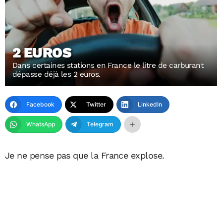
2 EUROS
Dans certaines stations en France le litre de carburant
dépasse déjà les 2 euros.
Facebook
Twitter
LinkedIn
WhatsApp
Telegram
Je ne pense pas que la France explose.