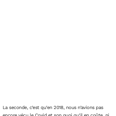
La seconde, c’est qu’en 2018, nous n’avions pas
encore vécu le Covid et son quoi qu’il en coûte, ni