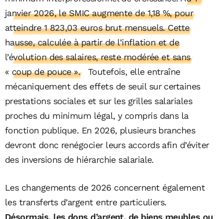
janvier 2026, le SMIC augmente de 1,18 %, pour
atteindre 1 823,03 euros brut mensuels. Cette
hausse, calculée à partir de l’inflation et de
l’évolution des salaires, reste modérée et sans
« coup de pouce ».
Toutefois, elle entraîne
mécaniquement des effets de seuil sur certaines
prestations sociales et sur les grilles salariales
proches du minimum légal, y compris dans la
fonction publique. En 2026, plusieurs branches
devront donc renégocier leurs accords afin d’éviter
des inversions de hiérarchie salariale.
Les changements de 2026 concernent également
les transferts d’argent entre particuliers.
Désormais, les dons d’argent, de biens meubles ou