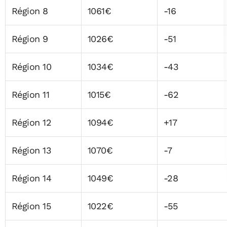
Région 8
1061€
-16
Région 9
1026€
-51
Région 10
1034€
-43
Région 11
1015€
-62
Région 12
1094€
+17
Région 13
1070€
-7
Région 14
1049€
-28
Région 15
1022€
-55