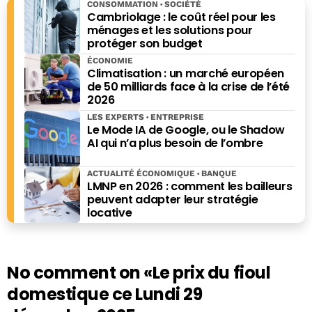
CONSOMMATION
SOCIÉTÉ
tour de Economie Matin, version papier. Éditorialiste
Cambriolage : le coût réel pour les
économique sur
Sud Radio
de 2016 à 2018, Il a également
ménages et les solutions pour
protéger son budget
présenté le « Mag de l’Eco » sur
RTL
de 2016 à 2019, et
« Questions au saut du lit » toujours sur
RTL
, jusqu’en
ÉCONOMIE
Climatisation : un marché européen
septembre 2021. Jean-Baptiste Giraud est également
de 50 milliards face à la crise de l’été
l'auteur de nombreux ouvrages, dont « Dernière crise
2026
avant l’Apocalypse », paru chez Ring en 2021, mais aussi
LES EXPERTS
ENTREPRISE
de "Combien ça coute, combien ça rapporte" (Eyrolles),
Le Mode IA de Google, ou le Shadow
"Les grands esprits ont toujours tort", "Pourquoi les
AI qui n’a plus besoin de l’ombre
rayures ont-elles des zèbres", "Pourquoi les bois ont-ils
des cerfs", "Histoires bêtes" (Editions du Moment) ou
ACTUALITÉ ÉCONOMIQUE
BANQUE
encore du " Guide des bécébranchés" (L'Archipel).
LMNP en 2026 : comment les bailleurs
peuvent adapter leur stratégie
locative
No comment on
«Le prix du fioul
domestique ce Lundi 29