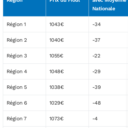
Nationale
Région 1
1043€
-34
Région 2
1040€
-37
Région 3
1055€
-22
Région 4
1048€
-29
Région 5
1038€
-39
Région 6
1029€
-48
Région 7
1073€
-4