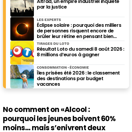
Altrad, un empire industriel inquiété
économique sur
Sud Radio
de 2016 à 2018, Il a également
par la justice
présenté le « Mag de l’Eco » sur
RTL
de 2016 à 2019, et
« Questions au saut du lit » toujours sur
RTL
, jusqu’en
LES EXPERTS
Éclipse solaire : pourquoi des milliers
septembre 2021. Jean-Baptiste Giraud est également
de personnes risquent encore de
l'auteur de nombreux ouvrages, dont « Dernière crise
brûler leur rétine en pensant bien
avant l’Apocalypse », paru chez Ring en 2021, mais aussi
faire
TIRAGES DU LOTO
de "Combien ça coute, combien ça rapporte" (Eyrolles),
Résultat Loto du samedi 8 août 2026 :
"Les grands esprits ont toujours tort", "Pourquoi les
8 millions d’euros à gagner
rayures ont-elles des zèbres", "Pourquoi les bois ont-ils
des cerfs", "Histoires bêtes" (Editions du Moment) ou
CONSOMMATION
ÉCONOMIE
encore du " Guide des bécébranchés" (L'Archipel).
Îles prisées été 2026 : le classement
des destinations par budget
vacances
No comment on
«Alcool :
pourquoi les jeunes boivent 60%
moins… mais s’enivrent deux