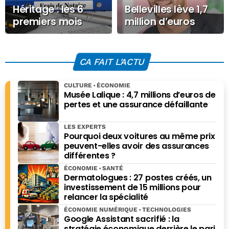
Héritage : les 6
Bellevilles lève 1,7
premiers mois
million d’euros
suivant un décès
pour transformer
fondamentaux
les friches en
payer moins de
logements
CA FAIT L'ACTU
frais
abordables
CULTURE
ÉCONOMIE
Musée Lalique : 4,7 millions d’euros de
pertes et une assurance défaillante
LES EXPERTS
Pourquoi deux voitures au même prix
peuvent-elles avoir des assurances
différentes ?
ÉCONOMIE
SANTÉ
Dermatologues : 27 postes créés, un
investissement de 15 millions pour
relancer la spécialité
ÉCONOMIE NUMÉRIQUE
TECHNOLOGIES
Google Assistant sacrifié : la
stratégie économique derrière le pari