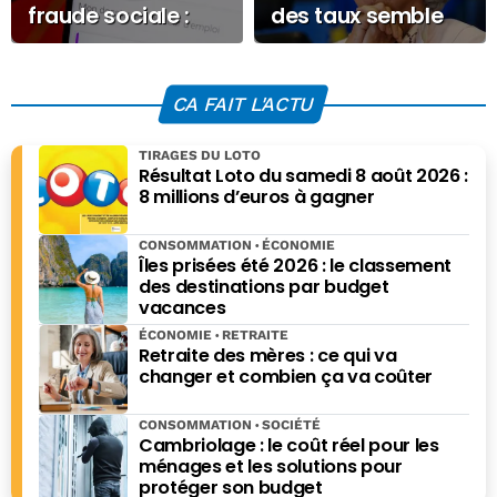
fraude sociale :
des taux semble
voici ce qu’elle
inéluctable
prévoit pour
récupérer 1,5
CA FAIT L'ACTU
milliard
TIRAGES DU LOTO
Résultat Loto du samedi 8 août 2026 :
8 millions d’euros à gagner
CONSOMMATION
ÉCONOMIE
Îles prisées été 2026 : le classement
des destinations par budget
vacances
ÉCONOMIE
RETRAITE
Retraite des mères : ce qui va
changer et combien ça va coûter
CONSOMMATION
SOCIÉTÉ
Cambriolage : le coût réel pour les
ménages et les solutions pour
protéger son budget