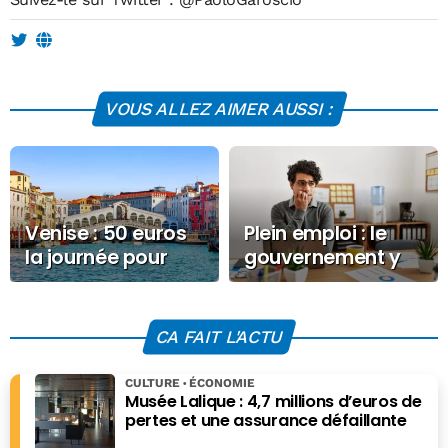
VOUS ALLEZ AIMER AUSSI :
Venise : 50 euros
Plein emploi : le
la journée pour
gouvernement y
visiter la ville
renonce malgré la
promesse de
Macron
CA FAIT L'ACTU
CULTURE
ÉCONOMIE
Musée Lalique : 4,7 millions d’euros de
pertes et une assurance défaillante