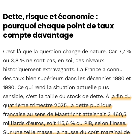
Dette, risque et économie :
pourquoi chaque point de taux
compte davantage
C’est là que la question change de nature. Car 3,7 %
ou 3,8 % ne sont pas, en soi, des niveaux
historiquement extravagants. La France a connu
des taux bien supérieurs dans les décennies 1980 et
1990. Ce qui rend la situation actuelle plus
sensible, c’est la taille du stock de dette.
À la fin du
quatrième trimestre 2025, la dette publique
française au sens de Maastricht atteignait 3 460,5
milliards d’euros, soit 115,6 % du PIB, selon l’Insee.
Sur une telle masse, la hausse du coût marginal de