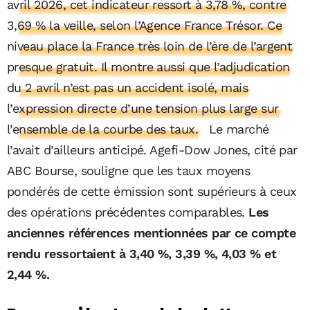
avril 2026, cet indicateur ressort à 3,78 %, contre
3,69 % la veille, selon l’Agence France Trésor. Ce
niveau place la France très loin de l’ère de l’argent
presque gratuit. Il montre aussi que l’adjudication
du 2 avril n’est pas un accident isolé, mais
l’expression directe d’une tension plus large sur
l’ensemble de la courbe des taux.
Le marché
l’avait d’ailleurs anticipé. Agefi-Dow Jones, cité par
ABC Bourse, souligne que les taux moyens
pondérés de cette émission sont supérieurs à ceux
des opérations précédentes comparables.
Les
anciennes références mentionnées par ce compte
rendu ressortaient à 3,40 %, 3,39 %, 4,03 % et
2,44 %.