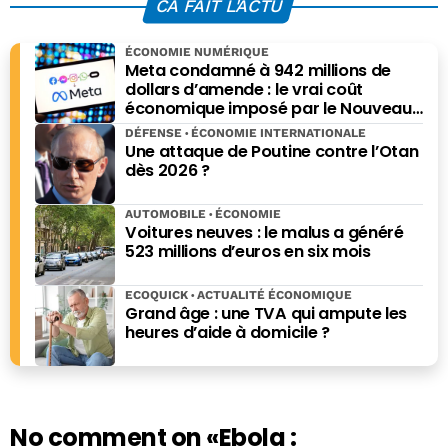
CA FAIT L'ACTU
même la morsure
ÉCONOMIE NUMÉRIQUE
Meta condamné à 942 millions de
dollars d’amende : le vrai coût
économique imposé par le Nouveau-
Mexique
DÉFENSE
ÉCONOMIE INTERNATIONALE
Une attaque de Poutine contre l’Otan
dès 2026 ?
AUTOMOBILE
ÉCONOMIE
Voitures neuves : le malus a généré
523 millions d’euros en six mois
ECOQUICK
ACTUALITÉ ÉCONOMIQUE
Grand âge : une TVA qui ampute les
heures d’aide à domicile ?
No comment on
«Ebola :