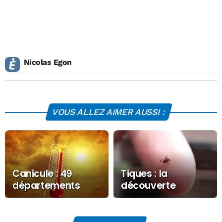
Nicolas Egon
VOUS ALLEZ AIMER AUSSI :
Canicule : 49
Tiques : la
départements
découverte
français entrent
française qui
en vigilance jaune
pourrait empêcher
l’infection avant