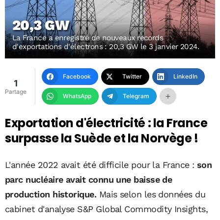
20,3 GW
La France a enregistré de nouveaux records
d'exportations d'électrons : 20,3 GW le 3 janvier 2024.
Facebook
Twitter
LinkedIn
1
Partage
WhatsApp
Telegram
Exportation d'électricité : la France
surpasse la Suède et la Norvège !
L'année 2022 avait été difficile pour la France :
son
parc nucléaire avait connu une baisse de
production historique.
Mais selon les données du
cabinet d'analyse S&P Global Commodity Insights,