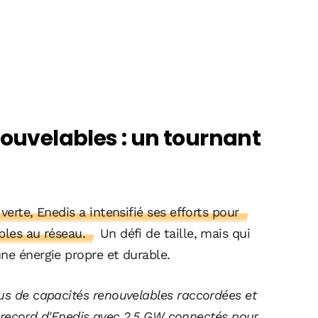
nouvelables : un tournant
verte, Enedis a intensifié ses efforts pour
bles au réseau.
Un défi de taille, mais qui
ne énergie propre et durable.
us de capacités renouvelables raccordées et
 le record d'Enedis avec 2,5 GW connectés pour