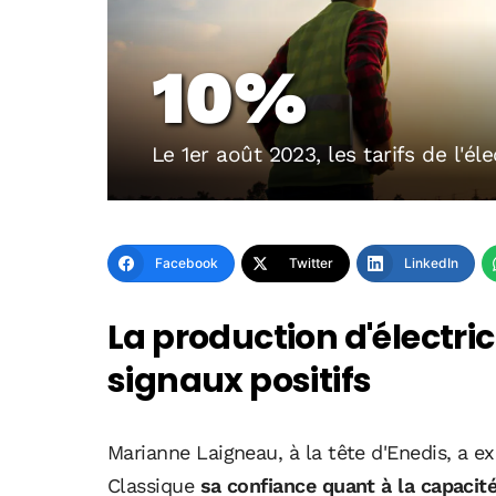
10%
Le 1er août 2023, les tarifs de l'é
Facebook
Twitter
LinkedIn
La production d'électri
signaux positifs
Marianne Laigneau, à la tête d'Enedis, a 
Classique
sa confiance quant à la capacit