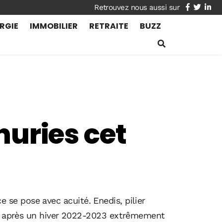
facebook
twitte
lin
RGIE
IMMOBILIER
RETRAITE
BUZZ
énuries cet
ce se pose avec acuité. Enedis, pilier
lle après un hiver 2022-2023 extrêmement