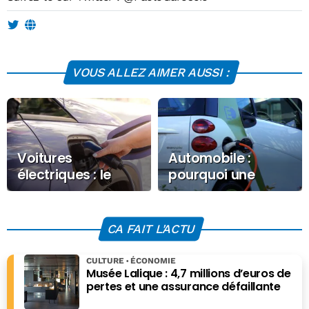
VOUS ALLEZ AIMER AUSSI :
Voitures
Automobile :
électriques : le
pourquoi une
leasing social
hausse de 50%
pourrait être
des ventes de
relancé plus vite
voitures
CA FAIT L'ACTU
électriques en
Europe ?
CULTURE
ÉCONOMIE
Musée Lalique : 4,7 millions d’euros de
pertes et une assurance défaillante