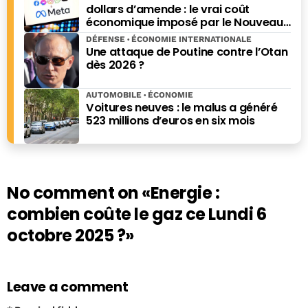
dollars d’amende : le vrai coût
l'auteur de nombreux ouvrages, dont « Dernière crise
économique imposé par le Nouveau-
avant l’Apocalypse », paru chez Ring en 2021, mais aussi
Mexique
DÉFENSE
ÉCONOMIE INTERNATIONALE
de "Combien ça coute, combien ça rapporte" (Eyrolles),
Une attaque de Poutine contre l’Otan
"Les grands esprits ont toujours tort", "Pourquoi les
dès 2026 ?
rayures ont-elles des zèbres", "Pourquoi les bois ont-ils
des cerfs", "Histoires bêtes" (Editions du Moment) ou
AUTOMOBILE
ÉCONOMIE
encore du " Guide des bécébranchés" (L'Archipel).
Voitures neuves : le malus a généré
523 millions d’euros en six mois
No comment on
«Energie :
combien coûte le gaz ce Lundi 6
octobre 2025 ?»
Leave a comment