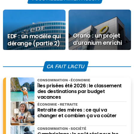
Orano : un projet
EDF : un modèle qui
d’uranium enrichi
dérange (partie 2)
de 5 milliards de
dollars avec
l’appui US
CA FAIT L'ACTU
CONSOMMATION
ÉCONOMIE
Îles prisées été 2026 : le classement
des destinations par budget
vacances
ÉCONOMIE
RETRAITE
Retraite des mères : ce qui va
changer et combien ça va coûter
CONSOMMATION
SOCIÉTÉ