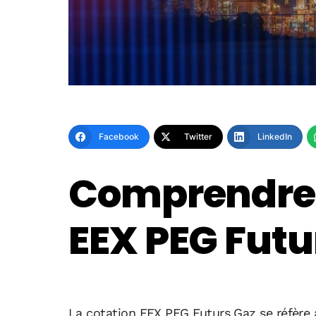
Facebook
Twitter
LinkedIn
Comprendre 
EEX PEG Futu
La cotation EEX PEG Futurs Gaz se réfère à