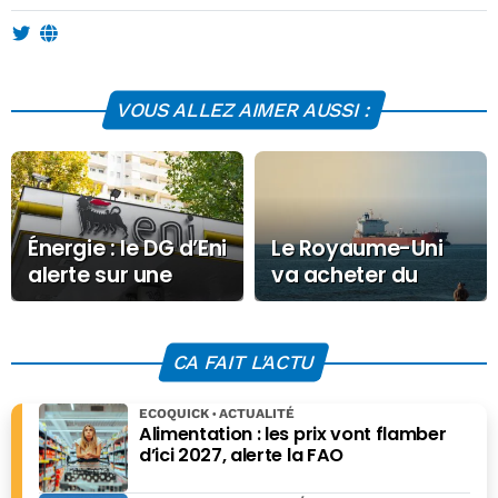
VOUS ALLEZ AIMER AUSSI :
Énergie : le DG d’Eni
Le Royaume-Uni
alerte sur une
va acheter du
pénurie de gaz en
pétrole russe
Europe
CA FAIT L'ACTU
ECOQUICK
ACTUALITÉ
Alimentation : les prix vont flamber
d’ici 2027, alerte la FAO