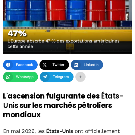
47%
L'Europe absorbe 47 % des exportations américaines
cette année
Facebook
Twitter
LinkedIn
WhatsApp
Telegram
L'ascension fulgurante des
États-
Unis
sur les marchés pétroliers
mondiaux
En mai 2026, les
États-Unis
ont officiellement