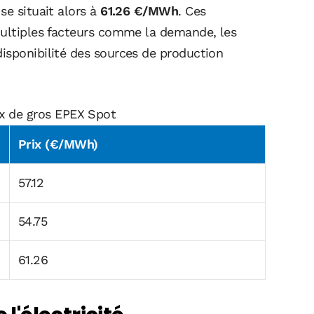
se situait alors à
61.26 €/MWh
. Ces
multiples facteurs comme la demande, les
isponibilité des sources de production
ix de gros EPEX Spot
Prix (€/MWh)
57.12
54.75
61.26