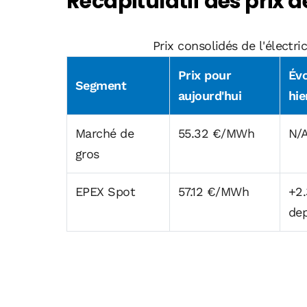
Récapitulatif des prix de
Prix consolidés de l'électr
Prix pour
Évo
Segment
aujourd'hui
hie
Marché de
55.32 €/MWh
N/
gros
EPEX Spot
57.12 €/MWh
+2
dep