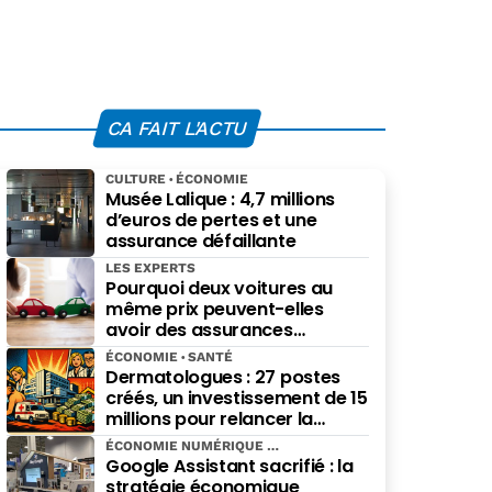
CA FAIT L'ACTU
CULTURE
ÉCONOMIE
Musée Lalique : 4,7 millions
d’euros de pertes et une
assurance défaillante
LES EXPERTS
Pourquoi deux voitures au
même prix peuvent-elles
avoir des assurances
différentes ?
ÉCONOMIE
SANTÉ
Dermatologues : 27 postes
créés, un investissement de 15
millions pour relancer la
spécialité
ÉCONOMIE NUMÉRIQUE
Google Assistant sacrifié : la
stratégie économique