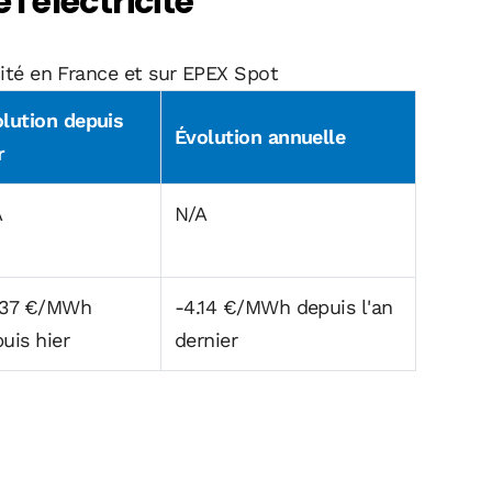
 l'électricité
icité en France et sur EPEX Spot
lution depuis
Évolution annuelle
r
A
N/A
.37 €/MWh
-4.14 €/MWh depuis l'an
uis hier
dernier