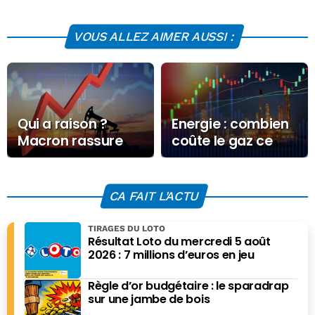
VOUS ALLEZ AIMER AUSSI :
Qui a raison ?
Energie : combien
Macron rassure
coûte le gaz ce
les citoyens,
Lundi 1er
Pouyanné informe
septembre 2025 ?
les marchés
CA FAIT L'ACTU
TIRAGES DU LOTO
Résultat Loto du mercredi 5 août
2026 : 7 millions d’euros en jeu
Règle d’or budgétaire : le sparadrap
sur une jambe de bois