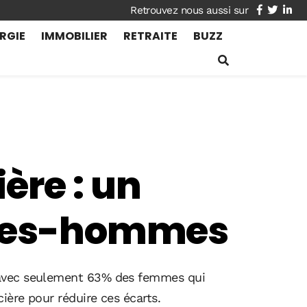
facebook
twitte
lin
RGIE
IMMOBILIER
RETRAITE
BUZZ
ère : un
emmes-hommes
, avec seulement 63% des femmes qui
ière pour réduire ces écarts.