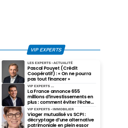
VIP EXPERTS
LES EXPERTS
ACTUALITÉ
Pascal Pouyet (Crédit
Coopératif) : « On ne pourra
pas tout financer »
VIP EXPERTS
La France annonce 655
millions d’investissements en
plus : comment éviter l’échec
des projets à grande échelle ?
VIP EXPERTS
IMMOBILIER
Viager mutualisé vs SCPI :
décryptage d’une alternative
patrimoniale en plein essor