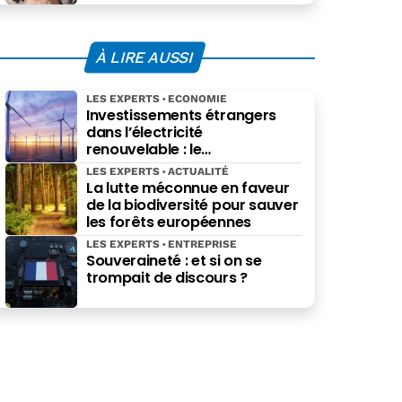
À LIRE AUSSI
LES EXPERTS
ECONOMIE
Investissements étrangers
dans l’électricité
renouvelable : le
gouvernement au pied du
LES EXPERTS
ACTUALITÉ
mur
La lutte méconnue en faveur
de la biodiversité pour sauver
les forêts européennes
LES EXPERTS
ENTREPRISE
Souveraineté : et si on se
trompait de discours ?