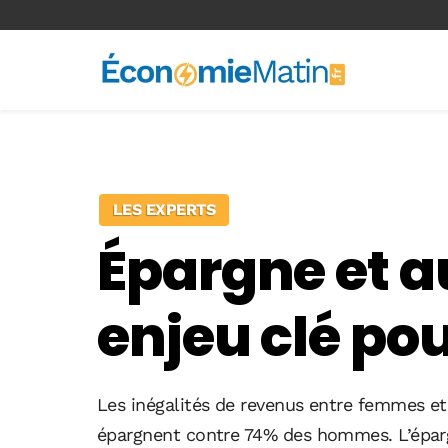
<-- Ad-inserter -->
LES EXPERTS
Épargne et a
enjeu clé p
Les inégalités de revenus entre femmes e
épargnent contre 74% des hommes. L’épargne