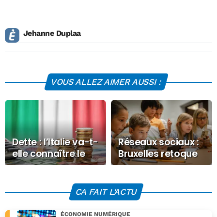
Jehanne Duplaa
VOUS ALLEZ AIMER AUSSI :
Dette : l’Italie va-t-
Réseaux sociaux :
elle connaître le
Bruxelles retoque
sort de la Grèce ?
la copie française
et reporte le
calendrier
CA FAIT L'ACTU
ÉCONOMIE NUMÉRIQUE