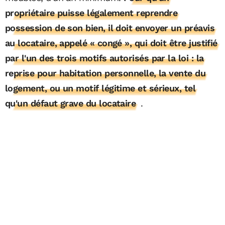
propriétaire puisse légalement reprendre
possession de son bien, il doit envoyer un préavis
au locataire, appelé « congé », qui doit être justifié
par l'un des trois motifs autorisés par la loi : la
reprise pour habitation personnelle, la vente du
logement, ou un motif légitime et sérieux, tel
qu'un défaut grave du locataire
.