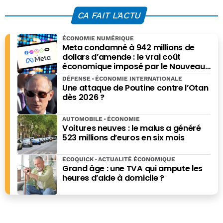
changer au
les employés
restaurant
locaux pour
CA FAIT L'ACTU
préserver l’emploi
ÉCONOMIE NUMÉRIQUE
Meta condamné à 942 millions de
dollars d’amende : le vrai coût
économique imposé par le Nouveau-
Mexique
DÉFENSE
ÉCONOMIE INTERNATIONALE
Une attaque de Poutine contre l’Otan
dès 2026 ?
AUTOMOBILE
ÉCONOMIE
Voitures neuves : le malus a généré
523 millions d’euros en six mois
ECOQUICK
ACTUALITÉ ÉCONOMIQUE
Grand âge : une TVA qui ampute les
heures d’aide à domicile ?