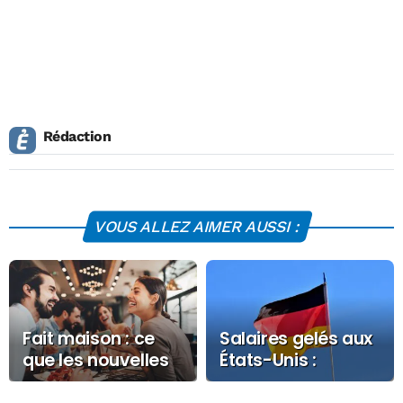
Rédaction
VOUS ALLEZ AIMER AUSSI :
Fait maison : ce
Salaires gelés aux
que les nouvelles
États-Unis :
règles vont
l’Allemagne paie