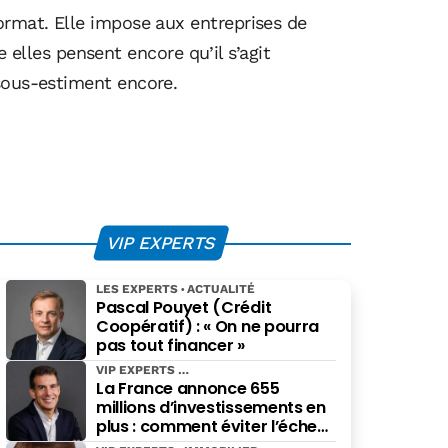
ormat. Elle impose aux entreprises de
e elles pensent encore qu’il s’agit
 sous-estiment encore.
VIP EXPERTS
LES EXPERTS
ACTUALITÉ
Pascal Pouyet (Crédit
Coopératif) : « On ne pourra
pas tout financer »
VIP EXPERTS
La France annonce 655
millions d’investissements en
plus : comment éviter l’échec
des projets à grande échelle ?