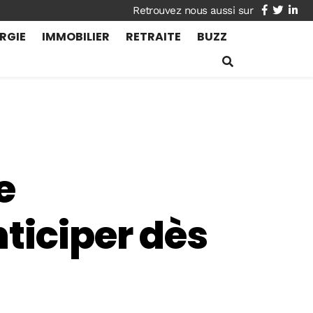
facebook
twitte
lin
RGIE
IMMOBILIER
RETRAITE
BUZZ
e
ticiper dès