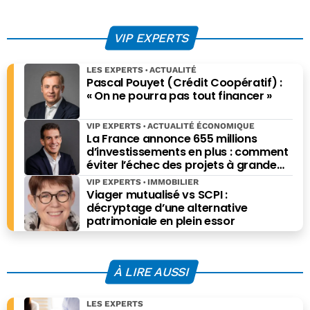
toujours servir la
dossier Stratégies
stratégie de
et si elle pouvait
VIP EXPERTS
croissance
l’écrire à ma place
et me remplacer !
LES EXPERTS
ACTUALITÉ
Pascal Pouyet (Crédit Coopératif) :
« On ne pourra pas tout financer »
VIP EXPERTS
ACTUALITÉ ÉCONOMIQUE
La France annonce 655 millions
d’investissements en plus : comment
éviter l’échec des projets à grande
échelle ?
VIP EXPERTS
IMMOBILIER
Viager mutualisé vs SCPI :
décryptage d’une alternative
patrimoniale en plein essor
À LIRE AUSSI
LES EXPERTS