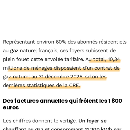
Représentant environ 60% des abonnés résidentiels
au
gaz
naturel français, ces foyers subissent de
plein fouet cette envolée tarifaire.
Au total, 10,34
millions de ménages disposaient d'un contrat de
gaz naturel au 31 décembre 2025, selon les
dernières statistiques de la CRE.
Des factures annuelles qui frôlent les 1 800
euros
Les chiffres donnent le vertige.
Un foyer se
chauffant au gaz et consommant 11 200 kWh par