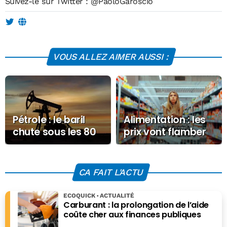
Suivez-le sur Twitter :
@PaoloGaroscio
VOUS ALLEZ AIMER AUSSI :
Pétrole : le baril
Alimentation : les
chute sous les 80
prix vont flamber
dollars après
d’ici 2027, alerte la
l’accord Iran-
FAO
États-Unis
CA FAIT L'ACTU
ECOQUICK
ACTUALITÉ
Carburant : la prolongation de l’aide
coûte cher aux finances publiques