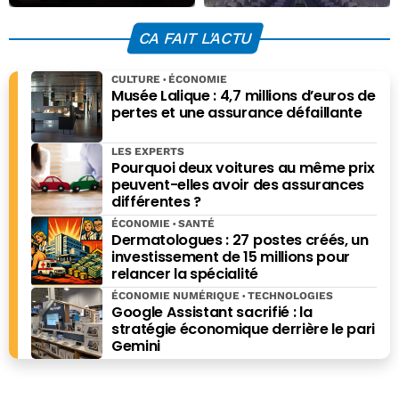
commande de son
resté rédacteur en chef pendant un an. En 2012, soliicité
histoire avec 150
par un investisseur pour créer un pure-player
CA FAIT L'ACTU
appareils A220
économique, il décide de relancer EconomieMatin sur
pour AirAsia
Internet avec les investisseurs historiques du premier
CULTURE
ÉCONOMIE
tour de Economie Matin, version papier. Éditorialiste
Musée Lalique : 4,7 millions d’euros de
économique sur
Sud Radio
de 2016 à 2018, Il a également
pertes et une assurance défaillante
présenté le « Mag de l’Eco » sur
RTL
de 2016 à 2019, et
« Questions au saut du lit » toujours sur
RTL
, jusqu’en
LES EXPERTS
Pourquoi deux voitures au même prix
septembre 2021. Jean-Baptiste Giraud est également
peuvent-elles avoir des assurances
l'auteur de nombreux ouvrages, dont « Dernière crise
différentes ?
avant l’Apocalypse », paru chez Ring en 2021, mais aussi
ÉCONOMIE
SANTÉ
de "Combien ça coute, combien ça rapporte" (Eyrolles),
Dermatologues : 27 postes créés, un
"Les grands esprits ont toujours tort", "Pourquoi les
investissement de 15 millions pour
rayures ont-elles des zèbres", "Pourquoi les bois ont-ils
relancer la spécialité
des cerfs", "Histoires bêtes" (Editions du Moment) ou
ÉCONOMIE NUMÉRIQUE
TECHNOLOGIES
encore du " Guide des bécébranchés" (L'Archipel).
Google Assistant sacrifié : la
stratégie économique derrière le pari
Gemini