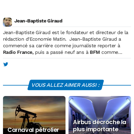
Jean-Baptiste Giraud
Jean-Baptiste Giraud
est le fondateur et directeur de la
rédaction d'Economie Matin. Jean-Baptiste Giraud a
commencé sa carrière comme journaliste reporter à
Radio France,
puis a passé neuf ans à
BFM
comme
reporter, matinalier, chroniqueur et intervieweur. En
parallèle, il était également journaliste pour
TF1, où il
réalisait des reportages et des programmes courts
diffusés en prime-time.
En 2004, il fonde Economie
VOUS ALLEZ AIMER AUSSI :
Matin, qui devient le premier hebdomadaire économique
français. Celui-ci atteint une diffusion de 600.000
exemplaires (OJD) en juin 2006. Un fonds economique
espagnol prendra le contrôle de l'hebdomadaire en 2007.
Après avoir créé dans la foulée plusieurs entreprises
(Versailles Events,
Versailles+
, Les Editions Digitales),
Airbus décroche la
Jean-Baptiste Giraud a participé en 2010/2011 au
plus importante
Carnaval pétrolier
lancement du pure player
Atlantico
, dont il est