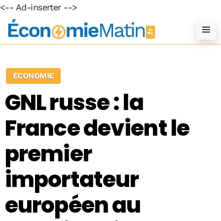
<-- Ad-inserter -->
ÉCONOMIE
GNL russe : la
France devient le
premier
importateur
européen au