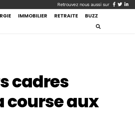
facebook
twitte
lin
RGIE
IMMOBILIER
RETRAITE
BUZZ
rs cadres
la course aux