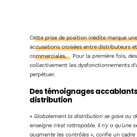
Cette prise de position inédite marque un
accusations croisées entre distributeurs et
commerciales.
Pour la première fois, des
collectivement les dysfonctionnements d'u
perpétuer.
Des témoignages accablants s
distribution
«
Globalement la distribution se gave au
enseigne n'est rattrapable. Il n'y a qu'une s
augmente les contrôles
», confie un cadre