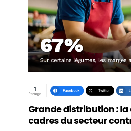
67%
Sur certains légumes, les marges 
1
Facebook
Twitter
L
Partage
Grande distribution : la
cadres du secteur contr