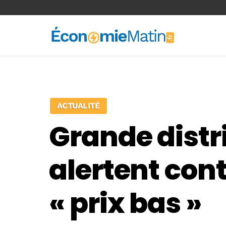
<-- Ad-inserter -->
ACTUALITÉ
Grande distr
alertent cont
« prix bas »