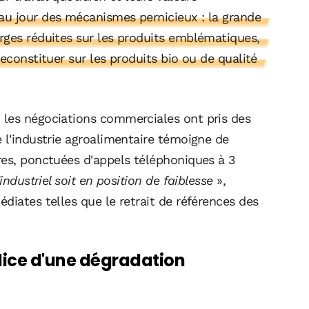
u jour des mécanismes pernicieux : la grande
rges réduites sur les produits emblématiques,
econstituer sur les produits bio ou de qualité
, les négociations commerciales ont pris des
 l'industrie agroalimentaire témoigne de
res, ponctuées d'appels téléphoniques à 3
'industriel soit en position de faiblesse
»,
diates telles que le retrait de références des
plice d'une dégradation