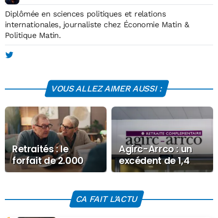
Diplômée en sciences politiques et relations
internationales, journaliste chez Économie Matin &
Politique Matin.
VOUS ALLEZ AIMER AUSSI :
Retraités : le
Agirc-Arrco : un
forfait de 2.000
excédent de 1,4
euros abandonné,
milliard d’euros
le calendrier a
sous tension
tranché
CA FAIT L'ACTU