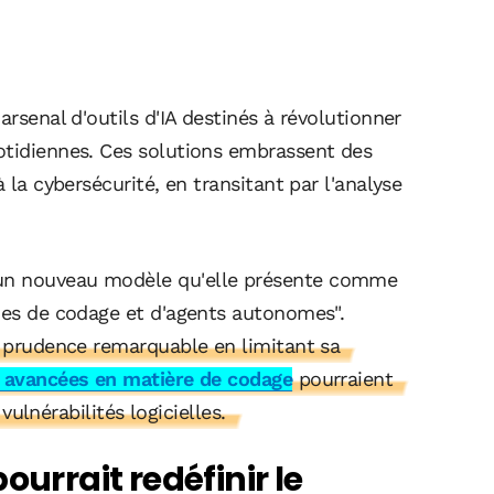
arsenal d'outils d'IA destinés à révolutionner
otidiennes. Ces solutions embrassent des
 la cybersécurité, en transitant par l'analyse
 un nouveau modèle qu'elle présente comme
ches de codage et d'agents autonomes".
e prudence remarquable en limitant sa
 avancées en matière de codage
pourraient
 vulnérabilités logicielles.
ourrait redéfinir le