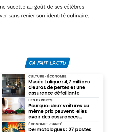
ne sucette au goût de ses célèbres
er sans renier son identité culinaire.
CA FAIT L'ACTU
CULTURE
ÉCONOMIE
Musée Lalique : 4,7 millions
d’euros de pertes et une
assurance défaillante
LES EXPERTS
Pourquoi deux voitures au
même prix peuvent-elles
avoir des assurances
différentes ?
ÉCONOMIE
SANTÉ
Dermatologues : 27 postes