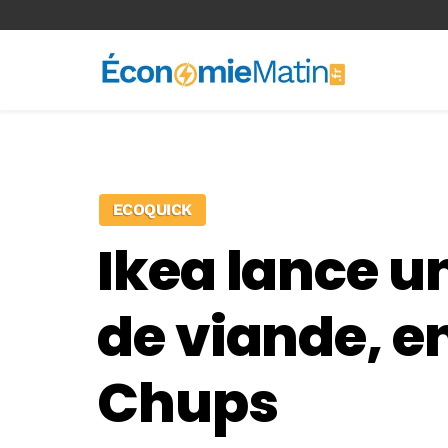
<-- Ad-inserter -->
ECOQUICK
Ikea lance u
de viande, e
Chups