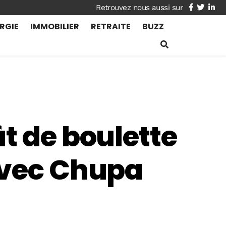
facebook
twitte
lin
RGIE
IMMOBILIER
RETRAITE
BUZZ
t de boulette
avec Chupa