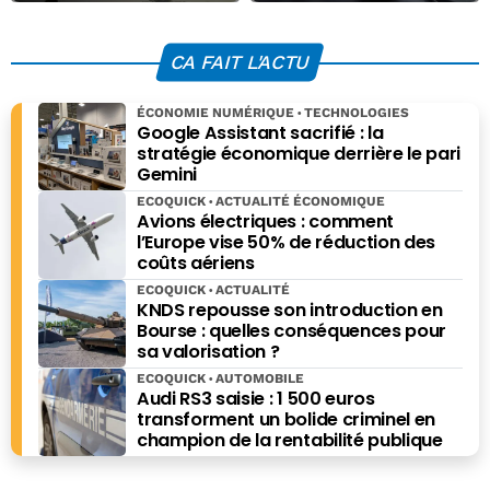
des métaux lourds
Google Maps,
en altitude
vous ne vous
perdrez plus
CA FAIT L'ACTU
ÉCONOMIE NUMÉRIQUE
TECHNOLOGIES
Google Assistant sacrifié : la
stratégie économique derrière le pari
Gemini
ECOQUICK
ACTUALITÉ ÉCONOMIQUE
Avions électriques : comment
l’Europe vise 50% de réduction des
coûts aériens
ECOQUICK
ACTUALITÉ
KNDS repousse son introduction en
Bourse : quelles conséquences pour
sa valorisation ?
ECOQUICK
AUTOMOBILE
Audi RS3 saisie : 1 500 euros
transforment un bolide criminel en
champion de la rentabilité publique