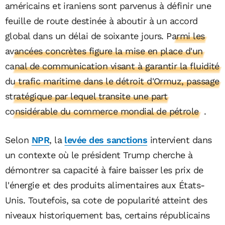
américains et iraniens sont parvenus à définir une
feuille de route destinée à aboutir à un accord
global dans un délai de soixante jours.
Parmi les
avancées concrètes figure la mise en place d'un
canal de communication visant à garantir la fluidité
du trafic maritime dans le détroit d'Ormuz, passage
stratégique par lequel transite une part
considérable du commerce mondial de pétrole
.
Selon
NPR
, la
levée des sanctions
intervient dans
un contexte où le président Trump cherche à
démontrer sa capacité à faire baisser les prix de
l'énergie et des produits alimentaires aux États-
Unis. Toutefois, sa cote de popularité atteint des
niveaux historiquement bas, certains républicains