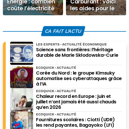
Energie : combien
Carburant : voici
coûte l’électricité
les aides pour le
ce Jeudi 5 février
BTP
2026 ?
CA FAIT L'ACTU
LES EXPERTS
ACTUALITÉ ÉCONOMIQUE
Science sans frontières: l’héritage
durable de Marie Skłodowska-Curie
ECOQUICK
ACTUALITÉ
Corée du Nord : le groupe Kimsuky
automatise ses cyberattaques grâce
à l’IA
ECOQUICK
ACTUALITÉ
Chaleur record en Europe : juin et
juillet n’ont jamais été aussi chauds
qu’en 2026
ECOQUICK
ACTUALITÉ
Fournitures scolaires : Ciotti (UDR)
les rend payantes, Bagayoko (LFI)