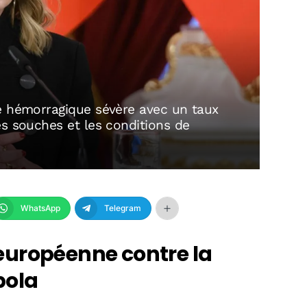
e hémorragique sévère avec un taux
es souches et les conditions de
WhatsApp
Telegram
n européenne contre la
bola