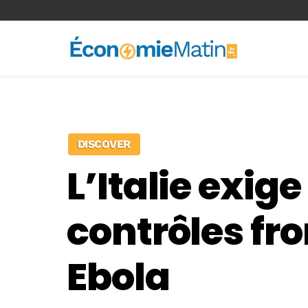
<-- Ad-inserter -->
DISCOVER
L’Italie exig
contrôles fr
Ebola