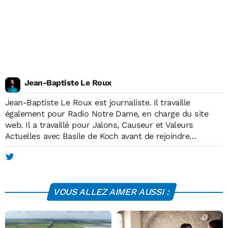
Jean-Baptiste Le Roux
Jean-Baptiste Le Roux est journaliste. Il travaille
également pour Radio Notre Dame, en charge du site
web. Il a travaillé pour Jalons, Causeur et Valeurs
Actuelles avec Basile de Koch avant de rejoindre
Economie Matin, à sa création, en mai 2012. Il est
diplômé de l'Institut européen de journalisme (IEJ) et
membre de l'Association des Journalistes de Défense. Il
publie de temps en temps dans la presse économique
VOUS ALLEZ AIMER AUSSI :
spécialisée.