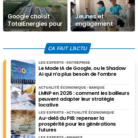
Google choisit
Jeunes et
TotalEnergies pour
engagement
ses datacenters
citoyen : une
texans 100 %
nouvelle offre
solaires
nationale lancée
CA FAIT L'ACTU
LES EXPERTS
ENTREPRISE
Le Mode IA de Google, ou le Shadow
AI qui n’a plus besoin de l’ombre
ACTUALITÉ ÉCONOMIQUE
BANQUE
LMNP en 2026 : comment les bailleurs
peuvent adapter leur stratégie
locative
LES EXPERTS
ACTUALITÉ ÉCONOMIQUE
Au-delà du PIB: repenser la
prospérité pour les générations
futures
LES EXPERTS
FINANCE