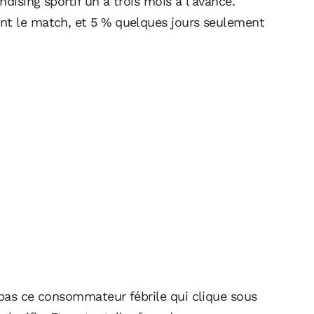
dising sportif un à trois mois à l'avance.
ant le match, et 5 % quelques jours seulement
 pas ce consommateur fébrile qui clique sous