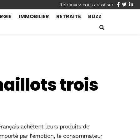
facebook
twitte
lin
RGIE
IMMOBILIER
RETRAITE
BUZZ
illots trois
ançais achètent leurs produits de
 emporté par l’émotion, le consommateur