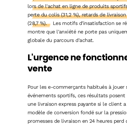
lors de l'achat en ligne de produits sportif
perte du colis (31,2 %), retards de livraison
(28,7 %).
Les motifs d'insatisfaction se r
montre que l'anxiété ne porte pas uniquemen
globale du parcours d'achat.
L'urgence ne fonctionn
vente
Pour les e-commerçants habitués à jouer 
événements sportifs, ces résultats posent
une livraison express payante si le client
modèle de conversion fondé sur la pressio
promesses de livraison en 24 heures perd 