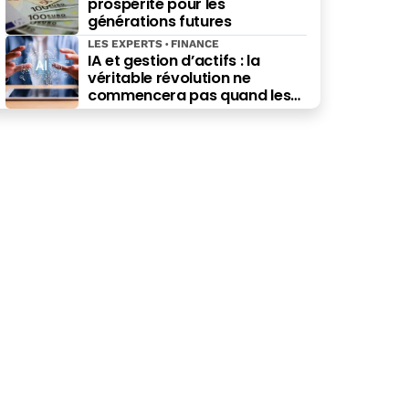
prospérité pour les
générations futures
LES EXPERTS
FINANCE
IA et gestion d’actifs : la
véritable révolution ne
commencera pas quand les
robots remplaceront les
financiers. Elle commencera
quand ils prendront les
meilleures décisions.