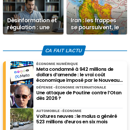
Désinformation et
Iran : les frappes
régulation : une
se poursuivent, le
riposte
pétrole s’envole à
déséquilibrée au
nouveau
Brésil
CA FAIT L'ACTU
ÉCONOMIE NUMÉRIQUE
Meta condamné à 942 millions de
dollars d’amende : le vrai coût
économique imposé par le Nouveau-
Mexique
DÉFENSE
ÉCONOMIE INTERNATIONALE
Une attaque de Poutine contre l’Otan
dès 2026 ?
AUTOMOBILE
ÉCONOMIE
Voitures neuves : le malus a généré
523 millions d’euros en six mois