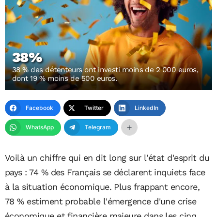
38%
38 % des détenteurs ont investi moins de 2 000 euros,
dont 19 % moins de 500 euros.
Facebook
Twitter
LinkedIn
WhatsApp
Telegram
Voilà un chiffre qui en dit long sur l'état d'esprit du
pays : 74 % des Français se déclarent inquiets face
à la situation économique. Plus frappant encore,
78 % estiment probable l'émergence d'une crise
économique et financière majeure dans les cinq