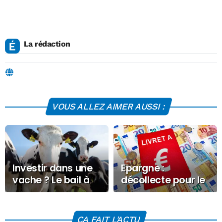
La rédaction
VOUS ALLEZ AIMER AUSSI :
Investir dans une
Epargne :
vache ? Le bail à
décollecte pour le
cheptel plus
Livret A en mars
rentable que
2026
l’assurance-vie
CA FAIT L'ACTU