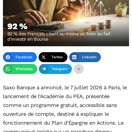
92 %
92 % des Français citent au moins un frein au fait
d’investir en Bourse
Facebook
Twitter
LinkedIn
WhatsApp
Telegram
Saxo Banque a annoncé, le 7 juillet 2026 à Paris, le
lancement de l’Académie du PEA, présentée
comme un programme gratuit, accessible sans
ouverture de compte, destiné à expliquer le
fonctionnement du Plan d’Épargne en Actions. Le
communiqué insiste sur un paradoxe devenu