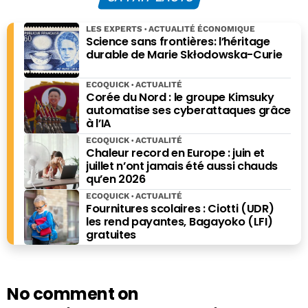
secrétaire
américain à
LES EXPERTS
ACTUALITÉ ÉCONOMIQUE
l’énergie
Science sans frontières: l’héritage
durable de Marie Skłodowska-Curie
ECOQUICK
ACTUALITÉ
Corée du Nord : le groupe Kimsuky
automatise ses cyberattaques grâce
à l’IA
ECOQUICK
ACTUALITÉ
Chaleur record en Europe : juin et
juillet n’ont jamais été aussi chauds
qu’en 2026
ECOQUICK
ACTUALITÉ
Fournitures scolaires : Ciotti (UDR)
les rend payantes, Bagayoko (LFI)
gratuites
No comment on