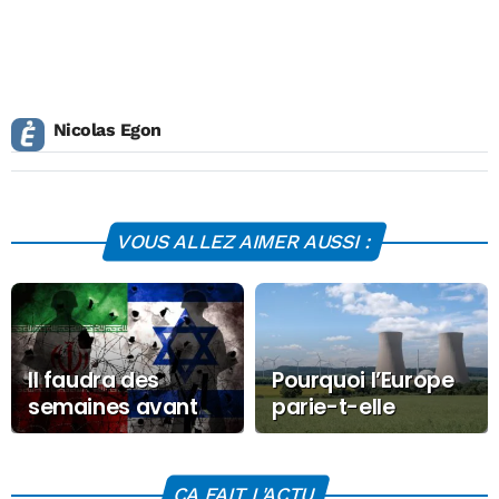
Nicolas Egon
VOUS ALLEZ AIMER AUSSI :
Il faudra des
Pourquoi l’Europe
semaines avant
parie-t-elle
que les prix de
désormais sur les
l’essence ne
mini-centrales
baissent selon le
nucléaires ?
CA FAIT L'ACTU