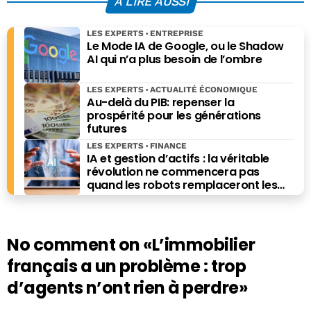
À LIRE AUSSI
LES EXPERTS
ENTREPRISE
Le Mode IA de Google, ou le Shadow
AI qui n’a plus besoin de l’ombre
LES EXPERTS
ACTUALITÉ ÉCONOMIQUE
Au-delà du PIB: repenser la
prospérité pour les générations
futures
LES EXPERTS
FINANCE
IA et gestion d’actifs : la véritable
révolution ne commencera pas
quand les robots remplaceront les
financiers. Elle commencera quand ils
prendront les meilleures décisions.
No comment on
«L’immobilier
français a un problème : trop
d’agents n’ont rien à perdre»