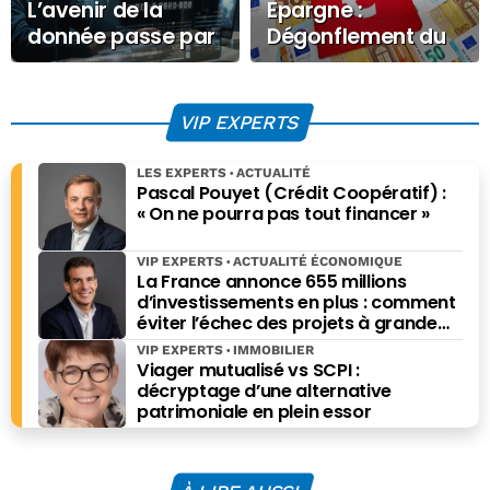
L’avenir de la
Epargne :
donnée passe par
Dégonflement du
les data products
Livret A
VIP EXPERTS
LES EXPERTS
ACTUALITÉ
Pascal Pouyet (Crédit Coopératif) :
« On ne pourra pas tout financer »
VIP EXPERTS
ACTUALITÉ ÉCONOMIQUE
La France annonce 655 millions
d’investissements en plus : comment
éviter l’échec des projets à grande
échelle ?
VIP EXPERTS
IMMOBILIER
Viager mutualisé vs SCPI :
décryptage d’une alternative
patrimoniale en plein essor