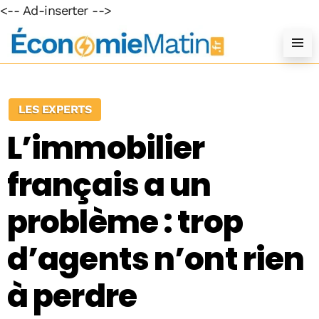
<-- Ad-inserter -->
LES EXPERTS
L’immobilier
français a un
problème : trop
d’agents n’ont rien
à perdre