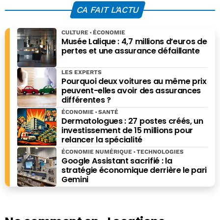
débat au Sénat
un outil de budget
CA FAIT L'ACTU
alimentaire au
sens large »
CULTURE
ÉCONOMIE
Musée Lalique : 4,7 millions d’euros de
pertes et une assurance défaillante
LES EXPERTS
Pourquoi deux voitures au même prix
peuvent-elles avoir des assurances
différentes ?
ÉCONOMIE
SANTÉ
Dermatologues : 27 postes créés, un
investissement de 15 millions pour
relancer la spécialité
ÉCONOMIE NUMÉRIQUE
TECHNOLOGIES
Google Assistant sacrifié : la
stratégie économique derrière le pari
Gemini