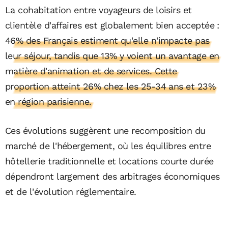
La cohabitation entre voyageurs de loisirs et
clientèle d'affaires est globalement bien acceptée :
46% des Français estiment qu'elle n'impacte pas
leur séjour, tandis que 13% y voient un avantage en
matière d'animation et de services. Cette
proportion atteint 26% chez les 25-34 ans et 23%
en région parisienne.
Ces évolutions suggèrent une recomposition du
marché de l'hébergement, où les équilibres entre
hôtellerie traditionnelle et locations courte durée
dépendront largement des arbitrages économiques
et de l'évolution réglementaire.