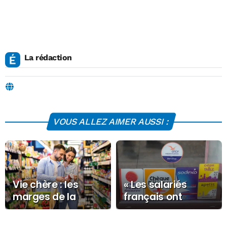
La rédaction
VOUS ALLEZ AIMER AUSSI :
Vie chère : les
« Les salariés
marges de la
français ont
grande
adopté le titre-
distribution en
restaurant comme