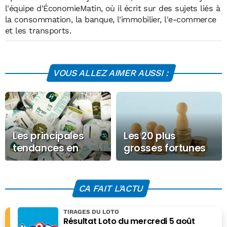
l'équipe d'ÉconomieMatin, où il écrit sur des sujets liés à
la consommation, la banque, l'immobilier, l'e-commerce
et les transports.
VOUS ALLEZ AIMER AUSSI :
Les principales
Les 20 plus
tendances en
grosses fortunes
matière de
mondiales
développement
dépassent le PIB
durable dans la
de la France
CA FAIT L'ACTU
grande
distribution
TIRAGES DU LOTO
Résultat Loto du mercredi 5 août