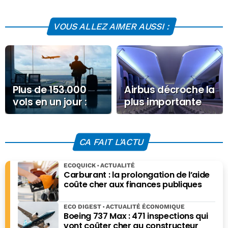
VOUS ALLEZ AIMER AUSSI :
Plus de 153.000
Airbus décroche la
vols en un jour :
plus importante
nouveau record
commande de son
pour l’aviation
histoire avec 150
commerciale
appareils A220
CA FAIT L'ACTU
pour AirAsia
ECOQUICK
ACTUALITÉ
Carburant : la prolongation de l’aide
coûte cher aux finances publiques
ECO DIGEST
ACTUALITÉ ÉCONOMIQUE
Boeing 737 Max : 471 inspections qui
vont coûter cher au constructeur