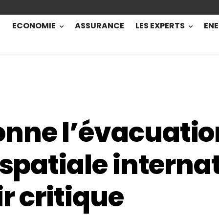
ECONOMIE
ASSURANCE
LES EXPERTS
ENE
onne l’évacuatio
 spatiale interna
ir critique