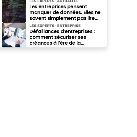
LES EXPERTS
ACTUALITÉ
Les entreprises pensent
manquer de données. Elles ne
savent simplement pas lire
celles qu’elles possèdent déjà.
LES EXPERTS
ENTREPRISE
Défaillances d’entreprises :
comment sécuriser ses
créances à l’ère de la
facturation électronique ?