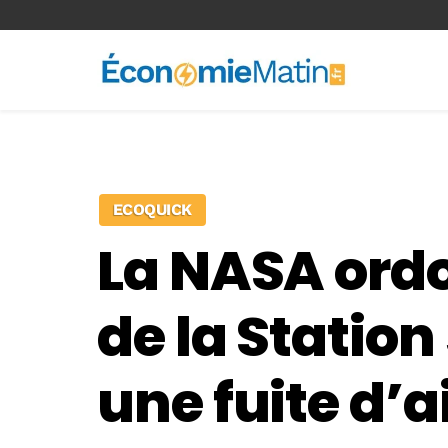
<-- Ad-inserter -->
ECOQUICK
La NASA ord
de la Station
une fuite d’a