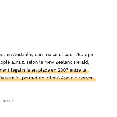
est en Australie, comme celui pour l’Europe
Apple aurait, selon le New Zealand Herald,
ent légal mis en place en 2007 entre le
’Australie, permet en effet à Apple de payer
céanie.