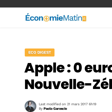
<-- Ad-inserter -->
ECO DIGEST
Apple : 0 eu
Nouvelle-Zé
Last modified on 21 mars 2017 6h19
By
Paolo Garoscio