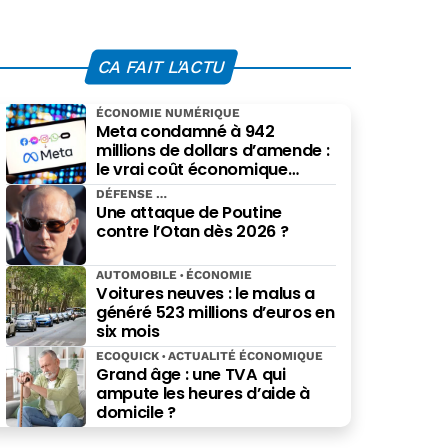
CA FAIT L'ACTU
ÉCONOMIE NUMÉRIQUE
Meta condamné à 942
millions de dollars d’amende :
le vrai coût économique
imposé par le Nouveau-
DÉFENSE
Mexique
Une attaque de Poutine
contre l’Otan dès 2026 ?
AUTOMOBILE
ÉCONOMIE
Voitures neuves : le malus a
généré 523 millions d’euros en
six mois
ECOQUICK
ACTUALITÉ ÉCONOMIQUE
Grand âge : une TVA qui
ampute les heures d’aide à
domicile ?