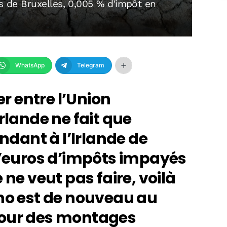
ls de Bruxelles, 0,005 % d'impôt en
WhatsApp
Telegram
er entre l’Union
rlande ne fait que
dant à l’Irlande de
 d’euros d’impôts impayés
 ne veut pas faire, voilà
ino est de nouveau au
pour des montages