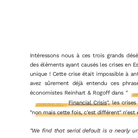
Intéressons nous à ces trois grands désé
des éléments ayant causés les crises en Es
unique ! Cette crise était impossible à ant
avez sûrement déjà entendu ces phras
économistes Reinhart & Rogoff dans
"
This
Centuries of
Financial Crisis
", les cris
"non mais cette fois, c'est différent" n'est 
"
We find that serial default is a nearly 