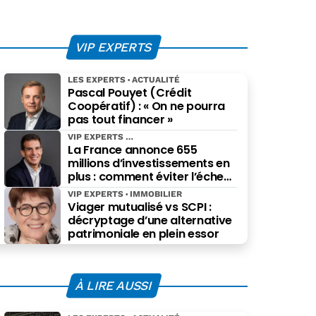
VIP EXPERTS
LES EXPERTS
ACTUALITÉ
Pascal Pouyet (Crédit
Coopératif) : « On ne pourra
pas tout financer »
VIP EXPERTS
La France annonce 655
millions d’investissements en
plus : comment éviter l’échec
des projets à grande échelle ?
VIP EXPERTS
IMMOBILIER
Viager mutualisé vs SCPI :
décryptage d’une alternative
patrimoniale en plein essor
À LIRE AUSSI