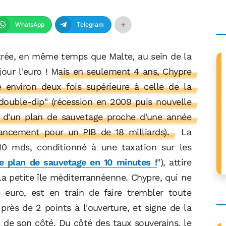
WhatsApp
Telegram
ntrée, en même temps que Malte, au sein de la
jour l'euro !
Mais en seulement 4 ans, Chypre
 environ deux fois supérieure à celle de la
ouble-dip" (récession en 2009 puis nouvelle
n d'un plan de sauvetage proche d'une année
ancement pour un PIB de 18 milliards).
La
10 mds, conditionné à une taxation sur les
e plan de sauvetage en 10 minutes !
"), attire
la petite île méditerrannéenne. Chypre, qui ne
euro, est en train de faire trembler toute
près de 2 points à l'ouverture, et signe de la
it de son côté. Du côté des taux souverains, le