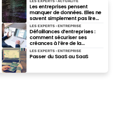
LES EXPERTS
ACTUALITÉ
Les entreprises pensent
manquer de données. Elles ne
savent simplement pas lire
celles qu’elles possèdent déjà.
LES EXPERTS
ENTREPRISE
Défaillances d’entreprises :
comment sécuriser ses
créances à l’ère de la
facturation électronique ?
LES EXPERTS
ENTREPRISE
Passer du SaaS au SaaS