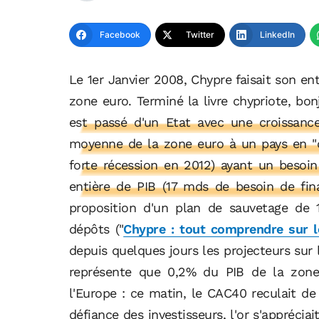
Facebook
Twitter
LinkedIn
Le 1er Janvier 2008, Chypre faisait son e
zone euro. Terminé la livre chypriote, bon
est passé d'un Etat avec une croissance
moyenne de la zone euro à un pays en "d
forte récession en 2012) ayant un besoi
entière de PIB (17 mds de besoin de fin
proposition d'un plan de sauvetage de 
dépôts ("
Chypre : tout comprendre sur l
depuis quelques jours les projecteurs sur 
représente que 0,2% du PIB de la zone 
l'Europe : ce matin, le CAC40 reculait de 
défiance des investisseurs, l'or s'apprécia