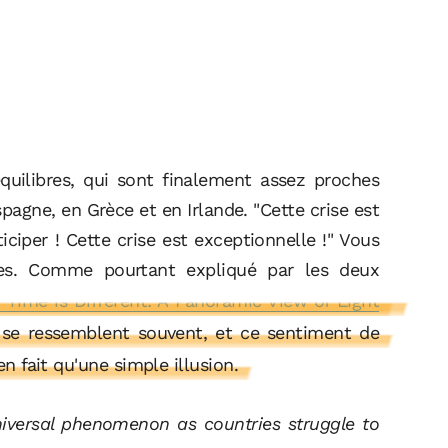
quilibres, qui sont finalement assez proches
pagne, en Grèce et en Irlande. "Cette crise est
iciper ! Cette crise est exceptionnelle !" Vous
es. Comme pourtant expliqué par les deux
 Time is Different: A Panoramic View of Eight
es se ressemblent souvent, et ce sentiment de
en fait qu'une simple illusion.
universal phenomenon as countries struggle to