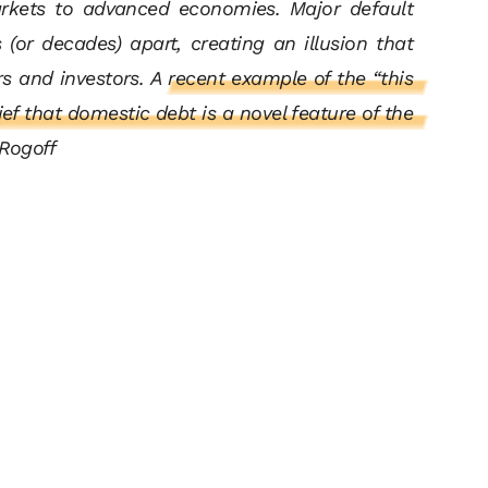
arkets to advanced economies.
Major default
(or decades) apart, creating an illusion that
rs and investors.
A recent example of the “this
ief that domestic debt is a novel feature of the
 Rogoff