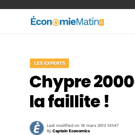
<-- Ad-inserter -->
LES EXPERTS
Chypre 2000-
la faillite !
Last modified on 18 mars 2013 14h47
By
Captain Economics