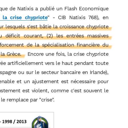
que de Natixis a publié un Flash Economique
 la crise chypriote
" - CIB Natixis 768), en
ur lesquels s'est bâtie la croissance chypriote
u déficit courant, (2) les entrées massives
nforcement de la spécialisation financière du
 la Grèce.
Encore une fois, la crise chypriote
ée artificiellement vers le haut pendant toute
pagne ou sur le secteur bancaire en Irlande),
tenable et un ajustement est nécessaire pour
ajustement est violent, comme c'est souvent le
e remplace par "crise".