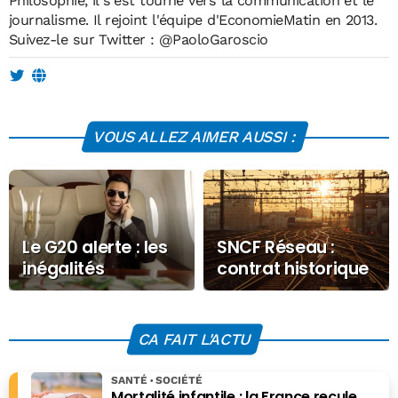
Philosophie, il s'est tourné vers la communication et le
journalisme. Il rejoint l'équipe d'EconomieMatin en 2013.
Suivez-le sur Twitter :
@PaoloGaroscio
VOUS ALLEZ AIMER AUSSI :
Le G20 alerte : les
SNCF Réseau :
inégalités
contrat historique
menacent
de 4,5 milliards
directement la
d’euros pour
démocratie
moderniser le rail
CA FAIT L'ACTU
français
SANTÉ
SOCIÉTÉ
Mortalité infantile : la France recule