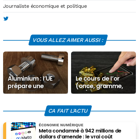
Journaliste économique et politique
VOUS ALLEZ AIMER AUSSI :
Aluminium : l’UE
Le cours de l’or
prépare une
(once, gramme,
mesure historique
kilo) ce Vendredi
contre les
10 octobre 2025
exportations
CA FAIT L'ACTU
ÉCONOMIE NUMÉRIQUE
Meta condamné à 942 millions de
dollars d’amende : le vrai coût