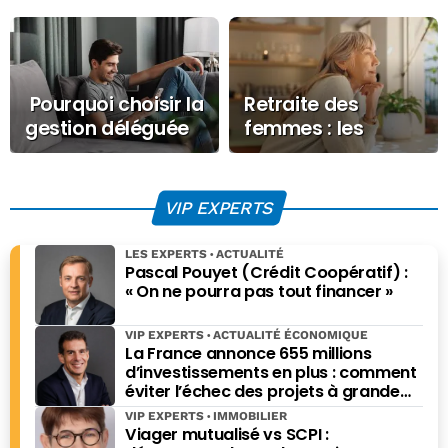
Pourquoi choisir la
Retraite des
gestion déléguée
femmes : les
de sa flotte mobile
avancées 2026
suffiront-elles à
corriger des
VIP EXPERTS
inégalités
structurelles ?
LES EXPERTS
ACTUALITÉ
Pascal Pouyet (Crédit Coopératif) :
« On ne pourra pas tout financer »
VIP EXPERTS
ACTUALITÉ ÉCONOMIQUE
La France annonce 655 millions
d’investissements en plus : comment
éviter l’échec des projets à grande
échelle ?
VIP EXPERTS
IMMOBILIER
Viager mutualisé vs SCPI :