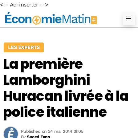
<-- Ad-inserter -->
LES EXPERTS
La première
Lamborghini
Huracan livrée à la
police italienne
Published on 24 mai 2014 3h05
By
Speed Fans