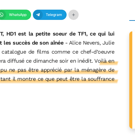
WhatsApp
Telegram
 HD1 est la petite soeur de TF1, ce qui lui
it les succès de son aînée
- Alice Nevers, Julie
 catalogue de films comme ce chef-d’oeuvre
sera diffusé ce dimanche soir en inédit.
Voilà en
t pu ne pas être apprécié par la ménagère de
 tant il montre ce que peut être la souffrance