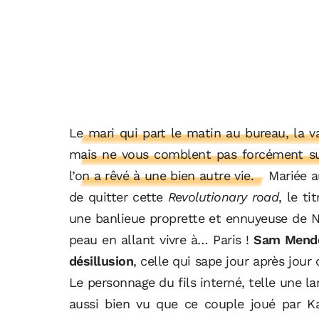
Le mari qui part le matin au bureau, la va
mais ne vous comblent pas forcément surt
l’on a rêvé à une bien autre vie.
Mariée au
de quitter cette
Revolutionary road
, le ti
une banlieue proprette et ennuyeuse de N
peau en allant vivre à… Paris !
Sam Mendés
désillusion
, celle qui sape jour après jour 
Le personnage du fils interné, telle une la
aussi bien vu que ce couple joué par K