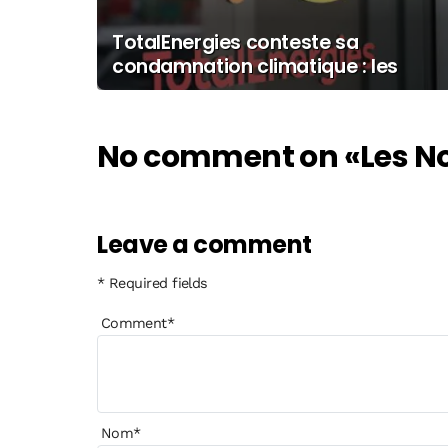
TotalEnergies conteste sa
condamnation climatique : les
investisseurs face à un risque
majeur
No comment on
«Les No
Leave a comment
* Required fields
Comment
*
Nom
*