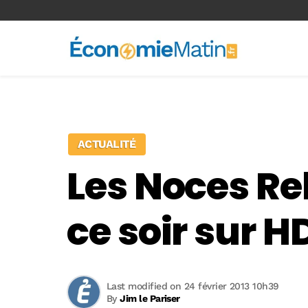
<-- Ad-inserter -->
ACTUALITÉ
Les Noces Reb
ce soir sur H
Last modified on 24 février 2013 10h39
By
Jim le Pariser