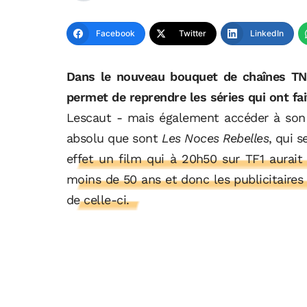
Facebook
Twitter
LinkedIn
Dans le nouveau bouquet de chaînes TNT,
permet de reprendre les séries qui ont fa
Lescaut - mais également accéder à son
absolu que sont
Les Noces Rebelles
, qui 
effet un film qui à 20h50 sur TF1 aurai
moins de 50 ans et donc les publicitaires
de celle-ci.